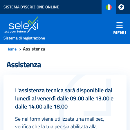
SISTEMA D'ISCRIZIONE ONLINE
ità del menù
×
Reset
MENU
Sistema di registrazione
Assistenza
Home
Assistenza
ast
Text size
Cursor
m dello screen
L'assistenza tecnica sarà disponibile dal
Ripristina zoom
lunedì al venerdì dalle 09.00 alle 13.00 e
dalle 14.00 alle 18.00
%
Se nel form viene utilizzata una mail pec,
verifica che la tua pec sia abilitata alla